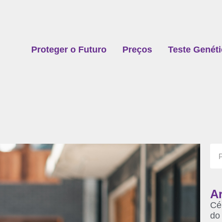
Proteger o Futuro
Preços
Teste Genét
Ar
Cé
do 