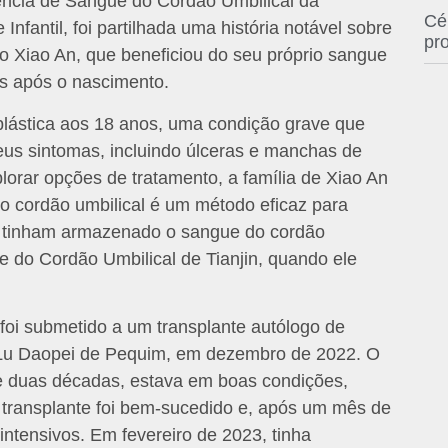
ência de Sangue do Cordão Umbilical da
Cé
fantil, foi partilhada uma história notável sobre
pr
Xiao An, que beneficiou do seu próprio sangue
s após o nascimento.
plástica aos 18 anos, uma condição grave que
eus sintomas, incluindo úlceras e manchas de
orar opções de tratamento, a família de Xiao An
o cordão umbilical é um método eficaz para
is tinham armazenado o sangue do cordão
 do Cordão Umbilical de Tianjin, quando ele
foi submetido a um transplante autólogo de
l Lu Daopei de Pequim, em dezembro de 2022. O
e duas décadas, estava em boas condições,
transplante foi bem-sucedido e, após um mês de
intensivos. Em fevereiro de 2023, tinha