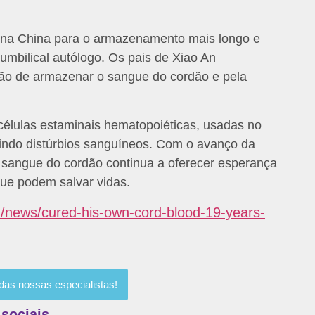
 na China para o armazenamento mais longo e
mbilical autólogo. Os pais de Xiao An
ão de armazenar o sangue do cordão e pela
células estaminais hematopoiéticas, usadas no
uindo distúrbios sanguíneos. Com o avanço da
e sangue do cordão continua a oferecer esperança
que podem salvar vidas.
n/news/cured-his-own-cord-blood-19-years-
as nossas especialistas!
 sociais