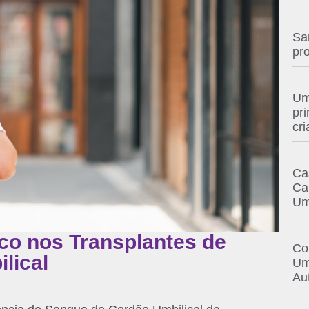
Sa
pr
Um
pr
cri
Ca
Ca
Um
co nos Transplantes de
Co
lical
Um
Au