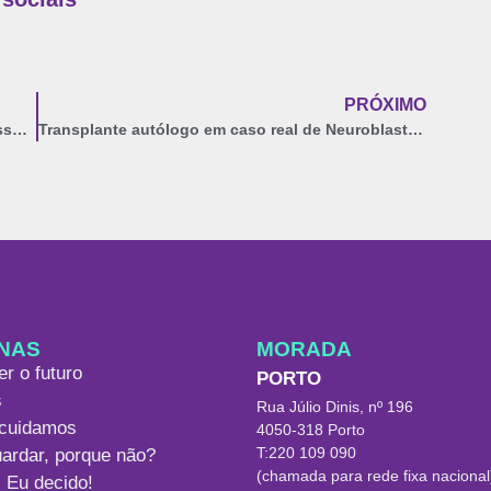
PRÓXIMO
A Nutrição durante a gestação: os alimentos essenciais!
Transplante autólogo em caso real de Neuroblastoma
NAS
MORADA
er o futuro
PORTO
s
Rua Júlio Dinis, nº 196
cuidamos
4050-318 Porto
T:220 109 090
ardar, porque não?
(chamada para rede fixa nacional
, Eu decido!