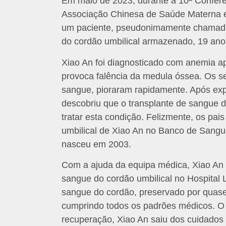
Em maio de 2023, durante a 10ª Confer
Associação Chinesa de Saúde Materna e In
um paciente, pseudonimamente chamado 
do cordão umbilical armazenado, 19 ano
Xiao An foi diagnosticado com anemia a
provoca falência da medula óssea. Os s
sangue, pioraram rapidamente. Após expl
descobriu que o transplante de sangue d
tratar esta condição. Felizmente, os pa
umbilical de Xiao An no Banco de Sangue
nasceu em 2003.
Com a ajuda da equipa médica, Xiao An 
sangue do cordão umbilical no Hospita
sangue do cordão, preservado por quas
cumprindo todos os padrões médicos. O 
recuperação, Xiao An saiu dos cuidados 